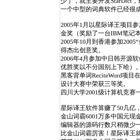
少了，就主要开发StarDic
一个中型的词典软件已经很
2005年1月以星际译王项目参
金奖（奖励了一台IBM笔记
2005年10月到香港参加20
得杰出创意奖。
2006年4月参加中日韩开
优胜奖以不分国别上下哈）
黑客背单词ReciteWord项
设计大赛中荣获三等奖。
四川大学2001级计算机竞赛
星际译王软件算赚了50几亿
金山词霸6001万多中国元现
编辑器的源码行数只稍微少
比金山词霸厉害！星际译王