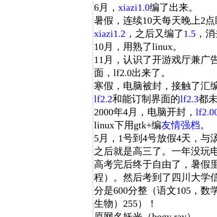
6月，
xiazi1.0
编了出来。
暑假，连续10天每天晚上2
xiazi1.2
，之后又编了
1.5
，消
10月，用熟了linux。
11月，认识了开游戏厅兼广
面，lf2.0出来了。
寒假，电脑被封，接触了汇编，lin
lf2.2
和能订制界面的
lf2.3
都
2000年4月，电脑开封，
lf2.0
linux下用gtk+编
友情强档
。
5月，1号到4号放假4天，与
之后就是高三了。一年没玩
高考完后终于自由了，暑假里就
程）。然后考到了四川大学信
分是600分整（语文105，数
生物）255）！
原网名妖光（bogy ray）。