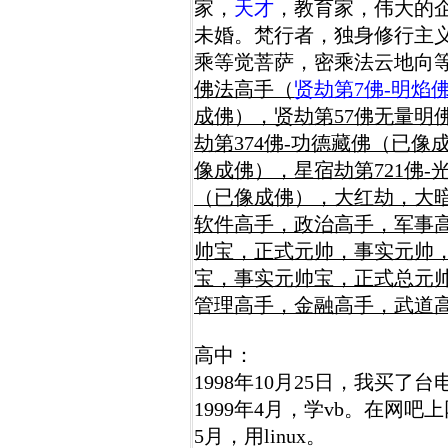
家，
天才
，教育家，伟大的
未婚。梵行者，独身修行主
乘等觉菩萨，密乘法云地向
佛法高手（
贤劫第7佛-明焰
成佛），贤劫第57佛无量明
劫第374佛-功德藏佛（已像
像成佛），星宿劫第721佛
（已像成佛），大红劫，大
软件高手，政治高手，军事
帅宝，正式元帅，事实元帅
宝，事实元帅宝，正式总元
管理高手，金融高手，武道
高中：
1998年10月25日，我买
1999年4月，学vb。在网吧
5月，用linux。