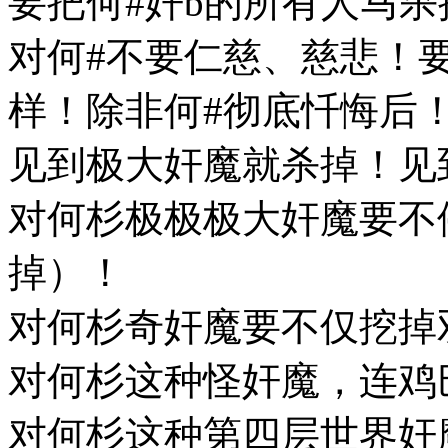
要把何#奸b的所有人马
对何#不要仁慈、慈悲！
样！除非何#彻底忏悔后
见到极大奸魔就杀掉！见
对何杉极极极大奸魔要不
掉）！
对何杉奇奸魔要不仅挖掉
对何杉这种怪奸魔，连鸡
对何杉这种第四层世界奸